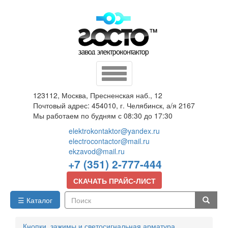
Перейти
к
основному
содержанию
Toggle
navigation
123112, Москва, Пресненская наб., 12
Почтовый адрес: 454010, г. Челябинск, а/я 2167
Мы работаем по будням с 08:30 до 17:30
elektrokontaktor@yandex.ru
electrocontactor@mail.ru
ekzavod@mail.ru
+7 (351) 2-777-444
СКАЧАТЬ ПРАЙС-ЛИСТ
☰ Каталог
Поиск
Кнопки, зажимы и светосигнальная арматура