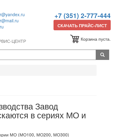
+7 (351) 2-777-444
or@yandex.ru
or@mail.ru
СКАЧАТЬ ПРАЙС-ЛИСТ
ru
Корзина пуста.
РВИС-ЦЕНТР
зводства Завод
скаются в сериях МО и
серии МО (МО100, МО200, МО300)