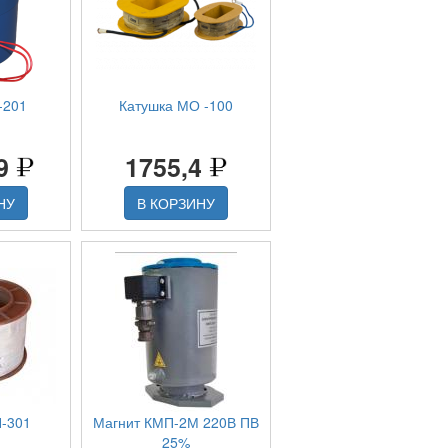
-201
Катушка МО -100
,9
1755,4
НУ
В КОРЗИНУ
-301
Магнит КМП-2М 220В ПВ
25%