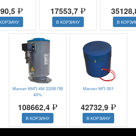
890,5
17553,7
35128
 КОРЗИНУ
В КОРЗИНУ
В КОРЗИ
Магнит КМП-4М 220В ПВ
Магнит МП-301
40%
108662,4
42732,9
В КОРЗИНУ
В КОРЗИНУ