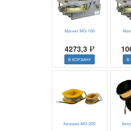
Магнит МО-100
Маг
4273,3
10
В КОРЗИНУ
В
Катушка МО-200
Кат