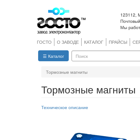
Перейти
123112, 
к
Почтовый 
основному
Мы работ
содержанию
ГОСТО
О ЗАВОДЕ
КАТАЛОГ
ПРАЙСЫ
СЕ
☰ Каталог
Поиск
Тормозные магниты
Тормозные магниты
Техническое описание