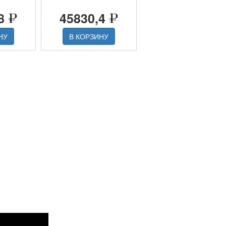
,8
45830,4
НУ
В КОРЗИНУ