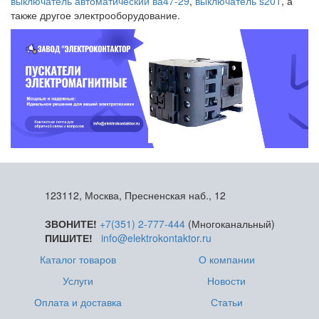
выключатель автоматический ва47-29
,
выключатель s201
, а
также другое электрооборудование.
123112, Москва, Пресненская наб., 12
ЗВОНИТЕ!
+7(351) 2-777-444
(Многоканальный)
ПИШИТЕ!
info@elektrokontaktor.ru
Каталог товаров
О компании
Услуги
Новости
Оплата и доставка
Статьи