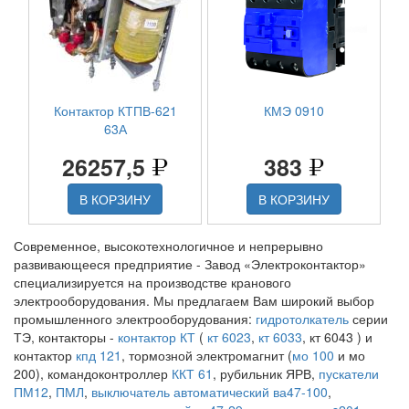
Контактор КТПВ-621
КМЭ 0910
63А
26257,5
383
В КОРЗИНУ
В КОРЗИНУ
Современное, высокотехнологичное и непрерывно
развивающееся предприятие - Завод «Электроконтактор»
специализируется на производстве кранового
электрооборудования. Мы предлагаем Вам широкий выбор
промышленного электрооборудования:
гидротолкатель
серии
ТЭ, контакторы -
контактор КТ
(
кт 6023
,
кт 6033
, кт 6043 ) и
контактор
кпд 121
, тормозной электромагнит (
мо 100
и мо
200), командоконтроллер
ККТ 61
, рубильник ЯРВ,
пускатели
ПМ12
,
ПМЛ
,
выключатель автоматический ва47-100
,