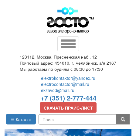
Перейти
к
основному
содержанию
Toggle
navigation
123112, Москва, Пресненская наб., 12
Почтовый адрес: 454010, г. Челябинск, а/я 2167
Мы работаем по будням с 08:30 до 17:30
elektrokontaktor@yandex.ru
electrocontactor@mail.ru
ekzavod@mail.ru
+7 (351) 2-777-444
СКАЧАТЬ ПРАЙС-ЛИСТ
☰ Каталог
Поиск