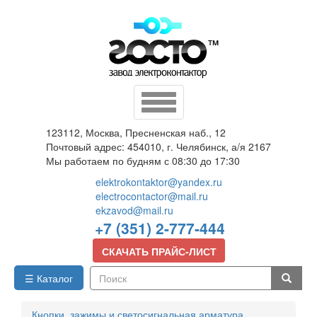
Перейти
к
основному
содержанию
Toggle
navigation
123112, Москва, Пресненская наб., 12
Почтовый адрес: 454010, г. Челябинск, а/я 2167
Мы работаем по будням с 08:30 до 17:30
elektrokontaktor@yandex.ru
electrocontactor@mail.ru
ekzavod@mail.ru
+7 (351) 2-777-444
СКАЧАТЬ ПРАЙС-ЛИСТ
☰ Каталог
Поиск
Кнопки, зажимы и светосигнальная арматура