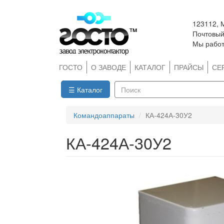
Перейти
123112, 
к
Почтовый 
основному
Мы работ
содержанию
ГОСТО
О ЗАВОДЕ
КАТАЛОГ
ПРАЙСЫ
СЕ
☰ Каталог
Поиск
Командоаппараты
КА-424А-30У2
КА-424А-30У2