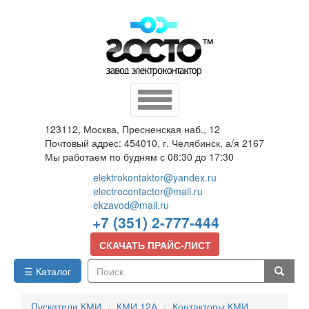
Перейти
к
основному
содержанию
Toggle
navigation
123112, Москва, Пресненская наб., 12
Почтовый адрес: 454010, г. Челябинск, а/я 2167
Мы работаем по будням с 08:30 до 17:30
elektrokontaktor@yandex.ru
electrocontactor@mail.ru
ekzavod@mail.ru
+7 (351) 2-777-444
СКАЧАТЬ ПРАЙС-ЛИСТ
☰ Каталог
Поиск
Пускатели КМИ
КМИ 12А
Контакторы КМИ