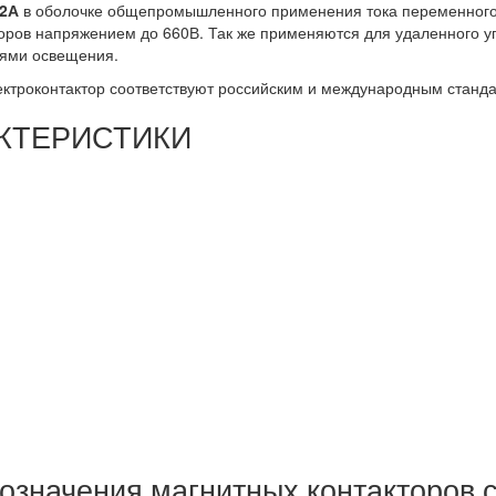
12А
в оболочке общепромышленного применения тока переменного 
оров напряжением до 660В. Так же применяются для удаленного 
пями освещения.
ктроконтактор соответствуют российским и международным станда
КТЕРИСТИКИ
бозначения магнитных контакторов