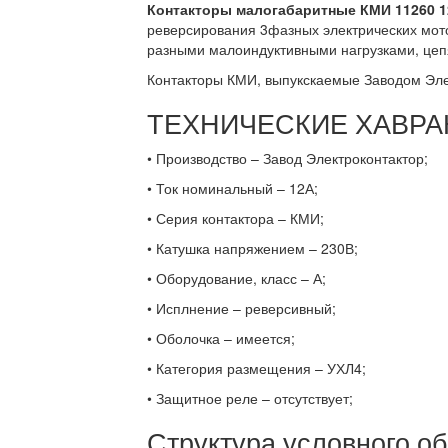
Контакторы малогабаритные КМИ 11260 
реверсирования 3фазных электрических мот
разными малоиндуктивными нагрузками, це
Контакторы КМИ, выпукскаемые Заводом Эле
ТЕХНИЧЕСКИЕ ХАВРА
• Производство – Завод Электроконтактор;
• Ток номинальный – 12А;
• Серия контактора – КМИ;
• Катушка напряжением – 230В;
• Оборудование, класс – А;
• Исплнение – реверсивный;
• Оболочка – имеется;
• Категория размещения – УХЛ4;
• Защитное реле – отсутствует;
Структура условного о