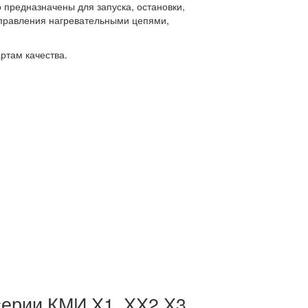
предназначены для запуска, остановки,
управления нагревательными цепями,
ртам качества.
 серии КМИ Х1 ХХ2 Х3