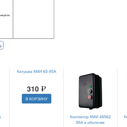
е
Катушка КМИ 65-95А
310
В КОРЗИНУ
А
Контактор КМИ 49562
К
95А в оболочке