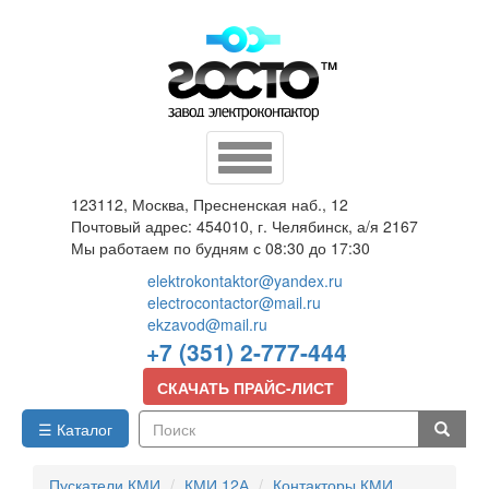
Перейти
к
основному
содержанию
Toggle
navigation
123112, Москва, Пресненская наб., 12
Почтовый адрес: 454010, г. Челябинск, а/я 2167
Мы работаем по будням с 08:30 до 17:30
elektrokontaktor@yandex.ru
electrocontactor@mail.ru
ekzavod@mail.ru
+7 (351) 2-777-444
СКАЧАТЬ ПРАЙС-ЛИСТ
☰ Каталог
Поиск
Пускатели КМИ
КМИ 12А
Контакторы КМИ