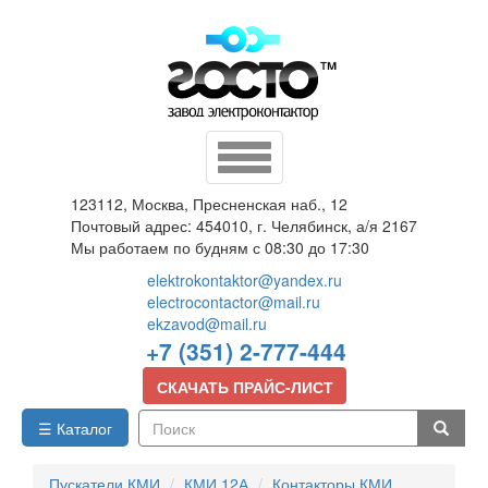
Перейти
к
основному
содержанию
Toggle
navigation
123112, Москва, Пресненская наб., 12
Почтовый адрес: 454010, г. Челябинск, а/я 2167
Мы работаем по будням с 08:30 до 17:30
elektrokontaktor@yandex.ru
electrocontactor@mail.ru
ekzavod@mail.ru
+7 (351) 2-777-444
СКАЧАТЬ ПРАЙС-ЛИСТ
☰ Каталог
Поиск
Пускатели КМИ
КМИ 12А
Контакторы КМИ