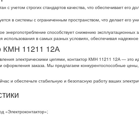
ан с учетом строгих стандартов качества, что обеспечивает его до
руется в системы с ограниченным пространством, что делает его 
е энергопотребление способствует снижению эксплуатационных з
ля использования в самых разных условиях, обеспечивая надежное
р КМН 11211 12А
вления электрическими цепями, контактор КМН 11211 12А — это и
 и оформления заказа. Мы предлагаем конкурентоспособные цены,
йчас и обеспечьте стабильную и безопасную работу ваших электри
стики
од «Электроконтактор»;