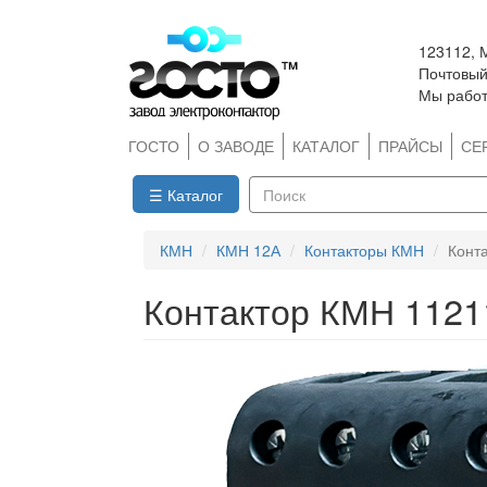
Перейти
123112, 
к
Почтовый 
основному
Мы работ
содержанию
ГОСТО
О ЗАВОДЕ
КАТАЛОГ
ПРАЙСЫ
СЕ
☰ Каталог
Поиск
КМН
КМН 12А
Контакторы КМН
Конт
Контактор КМН 1121