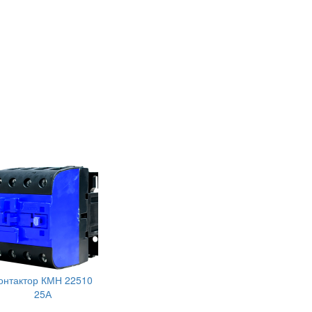
онтактор КМН 22510
25А