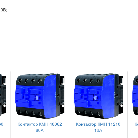
30В;
60
Контактор КМН 48062
Контактор КМН 11210
К
80А
12А