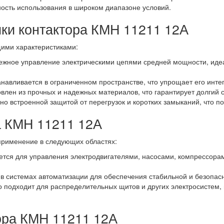
ность использования в широком диапазоне условий.
ки контактора КМН 11211 12А
ими характеристиками:
жное управление электрическими цепями средней мощности, идеа
анавливается в ограниченном пространстве, что упрощает его инт
овлен из прочных и надежных материалов, что гарантирует долгий с
о встроенной защитой от перегрузок и коротких замыканий, что п
а КМН 11211 12А
применение в следующих областях:
ется для управления электродвигателями, насосами, компрессора
 системах автоматизации для обеспечения стабильной и безопасн
 подходит для распределительных щитов и других электросистем, 
ора КМН 11211 12А