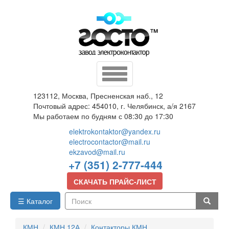
Перейти
к
основному
содержанию
Toggle
navigation
123112, Москва, Пресненская наб., 12
Почтовый адрес: 454010, г. Челябинск, а/я 2167
Мы работаем по будням с 08:30 до 17:30
elektrokontaktor@yandex.ru
electrocontactor@mail.ru
ekzavod@mail.ru
+7 (351) 2-777-444
СКАЧАТЬ ПРАЙС-ЛИСТ
☰ Каталог
Поиск
КМН
КМН 12А
Контакторы КМН