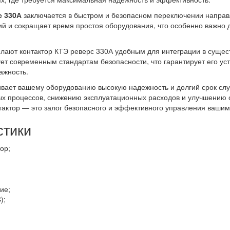
с 330А
заключается в быстром и безопасном переключении направ
ий и сокращает время простоя оборудования, что особенно важно
елают контактор КТЭ реверс 330А удобным для интеграции в суще
ет современным стандартам безопасности, что гарантирует его ус
ажность.
вает вашему оборудованию высокую надежность и долгий срок слу
х процессов, снижению эксплуатационных расходов и улучшению 
онтактор — это залог безопасного и эффективного управления ва
стики
ор;
ие;
);