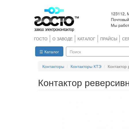
Перейти
123112, 
к
Почтовый 
основному
Мы работ
содержанию
ГОСТО
О ЗАВОДЕ
КАТАЛОГ
ПРАЙСЫ
СЕ
☰ Каталог
Поиск
Контакторы
Контакторы КТЭ
Контактор
Контактор реверсив