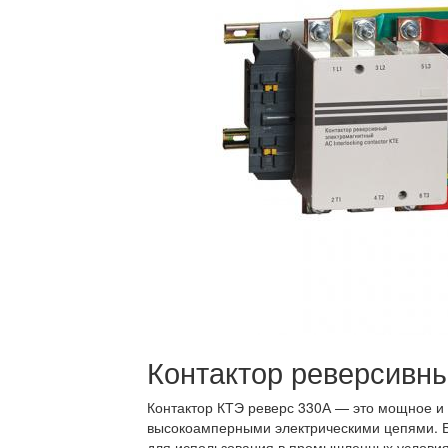
Контактор реверсивн
Контактор КТЭ реверс 330А — это мощное и 
высокоамперными электрическими цепями. Бл
для использования в промышленных условиях