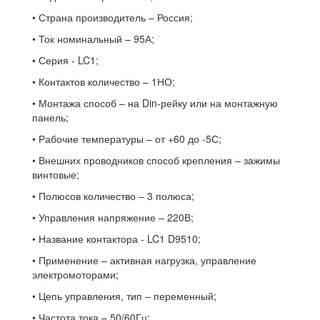
• Страна производитель – Россия;
• Ток номинальный – 95А;
• Серия - LC1;
• Контактов количество – 1НО;
• Монтажа способ – на Din-рейку или на монтажную
панель;
• Рабочие температуры – от +60 до -5С;
• Внешних проводников способ крепления – зажимы
винтовые;
• Полюсов количество – 3 полюса;
• Управления напряжение – 220В;
• Название контактора - LC1 D9510;
• Применение – активная нагрузка, управление
электромоторами;
• Цепь управления, тип – переменный;
• Частота тока – 50/60Гц;