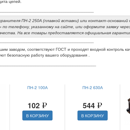
ита цепей.
_________________________________________
хранителя ПН-2 250А (плавкой вставки) или контакт-оснований 
по телефону, указанному на сайте, или оформите заявку чере
чества. На все товары предоставляется официальная гаранти
_________________________________________
шим заводом, соответствуют ГОСТ и проходят входной контроль к
руют безопасную работу вашего оборудования .
__________________________________________
ПН-2 100А
ПН-2 630А
102
544
В КОРЗИНУ
В КОРЗИНУ