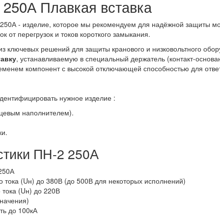
 250А Плавкая вставка
250А - изделие, которое мы рекомендуем для надёжной защиты м
 от перегрузок и токов короткого замыкания.
из ключевых решений для защиты кранового и низковольтного обо
тавку
, устанавливаемую в специальный держатель (контакт-основан
еменем компонент с высокой отключающей способностью для ответ
дентифицировать нужное изделие :
рцевым наполнителем).
ки.
стики ПН-2 250А
 250А
тока (Uн) до 380В (до 500В для некоторых исполнений)
тока (Uн) до 220В
значения)
ть до 100кА