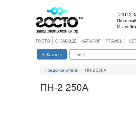
Перейти
123112, 
к
Почтовый 
основному
Мы работ
содержанию
ГОСТО
О ЗАВОДЕ
КАТАЛОГ
ПРАЙСЫ
СЕ
☰ Каталог
Поиск
Предохранители
ПН-2 250А
ПН-2 250А