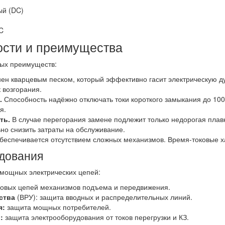
ый (DC)
°C
ости и преимущества
ых преимуществ:
ен кварцевым песком, который эффективно гасит электрическую ду
 возгорания.
.
Способность надёжно отключать токи короткого замыкания до 1
я.
ть.
В случае перегорания замене подлежит только недорогая плавка
ьно снизить затраты на обслуживание.
беспечивается отсутствием сложных механизмов. Время-токовые х
дования
мощных электрических цепей:
овых цепей механизмов подъема и передвижения.
ства
(ВРУ): защита вводных и распределительных линий.
я:
защита мощных потребителей.
:
защита электрооборудования от токов перегрузки и КЗ.