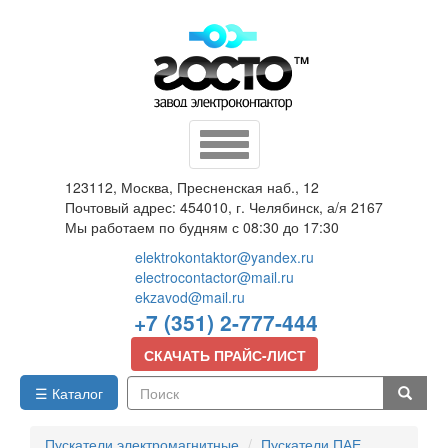
Перейти
к
основному
содержанию
Toggle
navigation
123112, Москва, Пресненская наб., 12
Почтовый адрес: 454010, г. Челябинск, а/я 2167
Мы работаем по будням с 08:30 до 17:30
elektrokontaktor@yandex.ru
electrocontactor@mail.ru
ekzavod@mail.ru
+7 (351) 2-777-444
СКАЧАТЬ ПРАЙС-ЛИСТ
☰ Каталог
Поиск
Пускатели электромагнитные
Пускатели ПАЕ