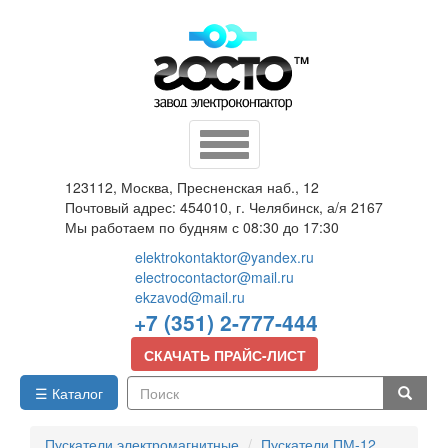
Перейти
к
основному
содержанию
Toggle
navigation
123112, Москва, Пресненская наб., 12
Почтовый адрес: 454010, г. Челябинск, а/я 2167
Мы работаем по будням с 08:30 до 17:30
elektrokontaktor@yandex.ru
electrocontactor@mail.ru
ekzavod@mail.ru
+7 (351) 2-777-444
СКАЧАТЬ ПРАЙС-ЛИСТ
☰ Каталог
Поиск
Пускатели электромагнитные
Пускатели ПМ-12