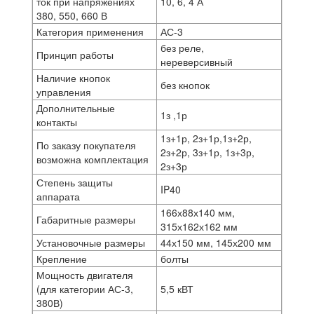
ток при напряжениях
10, 6, 4 А
380, 550, 660 В
Категория применения
АС-3
без реле,
Принцип работы
нереверсивный
Наличие кнопок
без кнопок
управления
Дополнительные
1з ,1р
контакты
1з+1р, 2з+1р,1з+2р,
По заказу покупателя
2з+2р, 3з+1р, 1з+3р,
возможна комплектация
2з+3р
Степень защиты
IP40
аппарата
166х88х140 мм,
Габаритные размеры
315х162х162 мм
Установочные размеры
44х150 мм, 145х200 мм
Крепление
болты
Мощность двигателя
(для категории АС-3,
5,5 кВТ
380В)