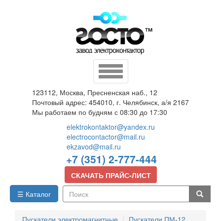
Перейти
к
основному
содержанию
Toggle
navigation
123112, Москва, Пресненская наб., 12
Почтовый адрес: 454010, г. Челябинск, а/я 2167
Мы работаем по будням с 08:30 до 17:30
elektrokontaktor@yandex.ru
electrocontactor@mail.ru
ekzavod@mail.ru
+7 (351) 2-777-444
СКАЧАТЬ ПРАЙС-ЛИСТ
☰ Каталог
Поиск
Пускатели электромагнитные
Пускатели ПМ-12