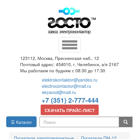
Перейти
к
основному
содержанию
Toggle
navigation
123112, Москва, Пресненская наб., 12
Почтовый адрес: 454010, г. Челябинск, а/я 2167
Мы работаем по будням с 08:30 до 17:30
elektrokontaktor@yandex.ru
electrocontactor@mail.ru
ekzavod@mail.ru
+7 (351) 2-777-444
СКАЧАТЬ ПРАЙС-ЛИСТ
☰ Каталог
Поиск
Пускатели электромагнитные
Пускатели ПМ-12