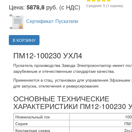
Цена:
5878,8
руб. (с НДС)
Средняя:
5
(
1
оценка)
Сертификат: Пускатели
В КОРЗИНУ
ПМ12-100230 УХЛ4
Пускатель производства Завода Электроконтактор имеет по
зарубежным и отечественным стандартам качества.
Применяется в стац. установках для управления 3фазными
для запуска, отключения и реверсирования.
ОСНОВНЫЕ ТЕХНИЧЕСКИЕ
ХАРАКТЕРИСТИКИ ПМ12-100230 
Номинальный ток
10
Серия
ПМ
Контактная схема
2з+