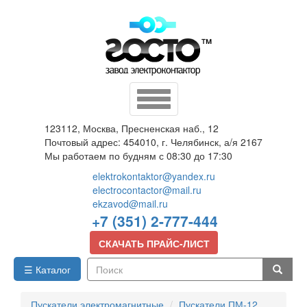
Перейти
к
основному
содержанию
Toggle
navigation
123112, Москва, Пресненская наб., 12
Почтовый адрес: 454010, г. Челябинск, а/я 2167
Мы работаем по будням с 08:30 до 17:30
elektrokontaktor@yandex.ru
electrocontactor@mail.ru
ekzavod@mail.ru
+7 (351) 2-777-444
СКАЧАТЬ ПРАЙС-ЛИСТ
☰ Каталог
Поиск
Пускатели электромагнитные
Пускатели ПМ-12