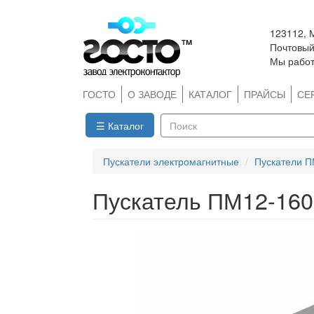
Перейти
123112, 
к
Почтовый 
основному
Мы работ
содержанию
ГОСТО
О ЗАВОДЕ
КАТАЛОГ
ПРАЙСЫ
СЕ
☰ Каталог
Поиск
Пускатели электромагнитные
Пускатели П
Пускатель ПМ12-16