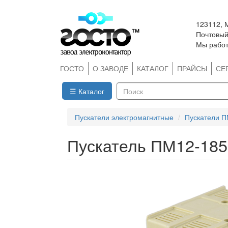
Перейти
123112, 
к
Почтовый 
основному
Мы работ
содержанию
ГОСТО
О ЗАВОДЕ
КАТАЛОГ
ПРАЙСЫ
СЕ
☰ Каталог
Поиск
Пускатели электромагнитные
Пускатели П
Пускатель ПМ12-18