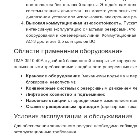
поставляется без тепловой защиты. Это даёт вам пол
системы защиты двигателя - вы можете установить те
диапазоном уставок или использовать электронное ре
Высокая коммутационная износостойкость.
Пускат
интенсивную эксплуатацию с частыми реверсами, что 
оборудования и конвейерных линий. Коммутационная 
АС-3 достигает 2,5 млн циклов ВО.
Области применения оборудования
ПМА-3510 40А с двойной блокировкой и закрытым корпусом 
повышенными требованиями к надёжности реверсивных схе
Крановое оборудование
(механизмы подъёма и пере
блокировки недопустим);
Конвейерные системы
с реверсивным движением ле
Лифтовое хозяйство и подъёмники;
Насосные станции
с периодическим изменением нап
Станки с реверсивным приводом
(фрезерные, тока
Условия эксплуатации и обслуживания
Для обеспечения заявленного ресурса необходимо соблюд
эксплуатационные требования :