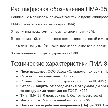
Расшифровка обозначения ПМА-35
Понимание маркировки поможет вам точно идентифицироват
ПМА - пускатель магнитный серии ПМА;
3 - величина пускателя по номинальному току (40А);
5 - реверсивный, без теплового реле, с электрической и ме
1 - степень защиты IP40 (закрытое исполнение без кнопок);
0 - переменный ток цепи управления 380В;
Технические характеристики ПМА-
Производство:
ООО Завод «Электроконтактор», г. Ч
Страна производитель:
Россия
Режим работы:
повторно-кратковременный ПВ 40%;
Степень защиты от воздействия окружающей сред
токоведущими частями:
по ГОСТ 14255
Тип:
ПМА-3510 (реверсивный, без теплового реле)
Номинальный ток главной цепи (Iн):
40А
Номинальное рабочее напряжение (Uн):
до 660 В п