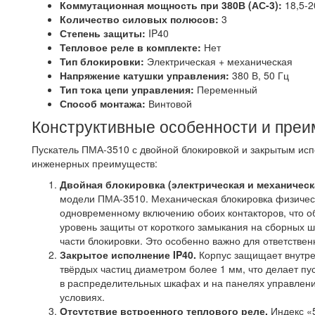
Коммутационная мощность при 380В (АС-3):
18,5-2
Количество силовых полюсов:
3
Степень защиты:
IP40
Тепловое реле в комплекте:
Нет
Тип блокировки:
Электрическая + механическая
Напряжение катушки управления:
380 В, 50 Гц
Тип тока цепи управления:
Переменный
Способ монтажа:
Винтовой
Конструктивные особенности и пре
Пускатель ПМА-3510 с двойной блокировкой и закрытым ис
инженерных преимуществ:
Двойная блокировка (электрическая и механическ
модели ПМА-3510. Механическая блокировка физичес
одновременному включению обоих контакторов, что 
уровень защиты от короткого замыкания на сборных ш
части блокировки. Это особенно важно для ответстве
Закрытое исполнение IP40.
Корпус защищает внутре
твёрдых частиц диаметром более 1 мм, что делает пу
в распределительных шкафах и на панелях управле
условиях.
Отсутствие встроенного теплового реле.
Индекс «5