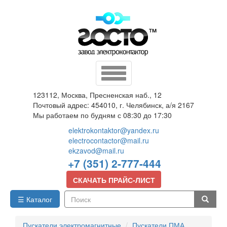
Перейти
к
основному
содержанию
Toggle
navigation
123112, Москва, Пресненская наб., 12
Почтовый адрес: 454010, г. Челябинск, а/я 2167
Мы работаем по будням с 08:30 до 17:30
elektrokontaktor@yandex.ru
electrocontactor@mail.ru
ekzavod@mail.ru
+7 (351) 2-777-444
СКАЧАТЬ ПРАЙС-ЛИСТ
☰ Каталог
Поиск
Пускатели электромагнитные
Пускатели ПМА