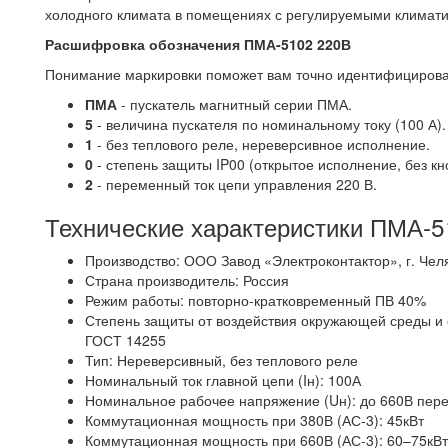
холодного климата в помещениях с регулируемыми климати
Расшифровка обозначения ПМА-5102 220В
Понимание маркировки поможет вам точно идентифицироват
ПМА
- пускатель магнитный серии ПМА.
5
- величина пускателя по номинальному току (100 А).
1
- без теплового реле, нереверсивное исполнение.
0
- степень защиты IP00 (открытое исполнение, без кн
2
- переменный ток цепи управления 220 В.
Технические характеристики ПМА-5
Производство: ООО Завод «Электроконтактор», г. Чел
Страна производитель: Россия
Режим работы: повторно-кратковременный ПВ 40%
Степень защиты от воздействия окружающей среды и 
ГОСТ 14255
Тип: Нереверсивный, без теплового реле
Номинальный ток главной цепи (Iн): 100А
Номинальное рабочее напряжение (Uн): до 660В пер
Коммутационная мощность при 380В (АС-3): 45кВт
Коммутационная мощность при 660В (АС-3): 60–75кВ