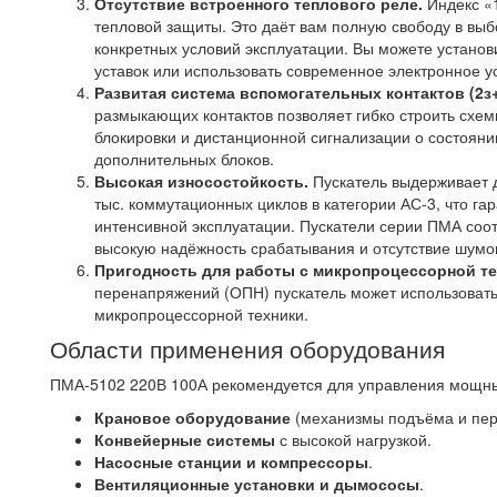
Отсутствие встроенного теплового реле.
Индекс «1
тепловой защиты. Это даёт вам полную свободу в вы
конкретных условий эксплуатации. Вы можете устано
уставок или использовать современное электронное у
Развитая система вспомогательных контактов (2з+
размыкающих контактов позволяет гибко строить схем
блокировки и дистанционной сигнализации о состояни
дополнительных блоков.
Высокая износостойкость.
Пускатель выдерживает д
тыс. коммутационных циклов в категории АС-3, что га
интенсивной эксплуатации. Пускатели серии ПМА соо
высокую надёжность срабатывания и отсутствие шумо
Пригодность для работы с микропроцессорной те
перенапряжений (ОПН) пускатель может использовать
микропроцессорной техники.
Области применения оборудования
ПМА-5102 220В 100А рекомендуется для управления мощ
Крановое оборудование
(механизмы подъёма и пере
Конвейерные системы
с высокой нагрузкой.
Насосные станции и компрессоры
.
Вентиляционные установки и дымососы
.