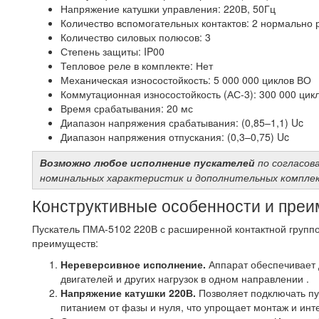
Напряжение катушки управления: 220В, 50Гц
Количество вспомогательных контактов: 2 нормально 
Количество силовых полюсов: 3
Степень защиты: IP00
Тепловое реле в комплекте: Нет
Механическая износостойкость: 5 000 000 циклов ВО
Коммутационная износостойкость (АС-3): 300 000 ци
Время срабатывания: 20 мс
Диапазон напряжения срабатывания: (0,85–1,1) Uc
Диапазон напряжения отпускания: (0,3–0,75) Uc
Возможно любое исполнение пускателей
по согласов
номинальных характеристик и дополнительных компле
Конструктивные особенности и пре
Пускатель ПМА-5102 220В с расширенной контактной групп
преимуществ:
Нереверсивное исполнение.
Аппарат обеспечивает 
двигателей и других нагрузок в одном направлении .
Напряжение катушки 220В.
Позволяет подключать пу
питанием от фазы и нуля, что упрощает монтаж и ин