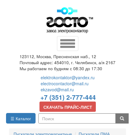
Перейти
к
основному
содержанию
Toggle
navigation
123112, Москва, Пресненская наб., 12
Почтовый адрес: 454010, г. Челябинск, а/я 2167
Мы работаем по будням с 08:30 до 17:30
elektrokontaktor@yandex.ru
electrocontactor@mail.ru
ekzavod@mail.ru
+7 (351) 2-777-444
СКАЧАТЬ ПРАЙС-ЛИСТ
☰ Каталог
Поиск
Пускатели электромагнитные
Пускатели ПМА