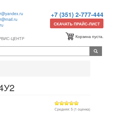
+7 (351) 2-777-444
or@yandex.ru
or@mail.ru
СКАЧАТЬ ПРАЙС-ЛИСТ
ru
Корзина пуста.
РВИС-ЦЕНТР
4У2
Средняя:
5
(
1
оценка)