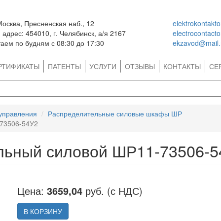
Москва, Пресненская наб., 12
elektrokontakt
адрес: 454010, г. Челябинск, а/я 2167
electrocontact
аем по будням с 08:30 до 17:30
ekzavod@mail.
РТИФИКАТЫ
ПАТЕНТЫ
УСЛУГИ
ОТЗЫВЫ
КОНТАКТЫ
СЕ
 управления
Распределительные силовые шкафы ШР
73506-54У2
льный силовой ШР11-73506-5
Цена:
3659,04
руб. (с НДС)
В КОРЗИНУ