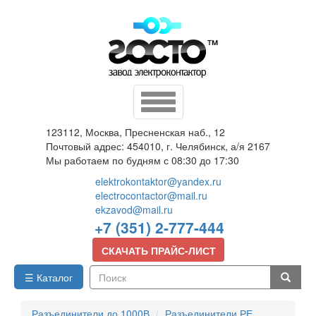
Перейти
к
основному
содержанию
Toggle
navigation
123112, Москва, Пресненская наб., 12
Почтовый адрес: 454010, г. Челябинск, а/я 2167
Мы работаем по будням с 08:30 до 17:30
elektrokontaktor@yandex.ru
electrocontactor@mail.ru
ekzavod@mail.ru
+7 (351) 2-777-444
СКАЧАТЬ ПРАЙС-ЛИСТ
☰ Каталог
Поиск
Разъединители до 1000В
Разъединители РЕ