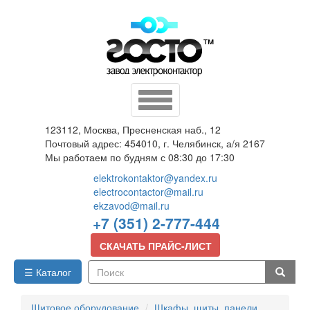
Перейти
к
основному
содержанию
Toggle
navigation
123112, Москва, Пресненская наб., 12
Почтовый адрес: 454010, г. Челябинск, а/я 2167
Мы работаем по будням с 08:30 до 17:30
elektrokontaktor@yandex.ru
electrocontactor@mail.ru
ekzavod@mail.ru
+7 (351) 2-777-444
СКАЧАТЬ ПРАЙС-ЛИСТ
☰ Каталог
Поиск
Щитовое оборудование
Шкафы, щиты, панели