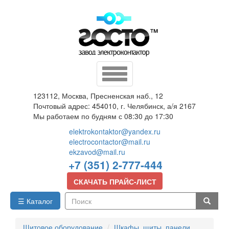
Перейти
к
основному
содержанию
Toggle
navigation
123112, Москва, Пресненская наб., 12
Почтовый адрес: 454010, г. Челябинск, а/я 2167
Мы работаем по будням с 08:30 до 17:30
elektrokontaktor@yandex.ru
electrocontactor@mail.ru
ekzavod@mail.ru
+7 (351) 2-777-444
СКАЧАТЬ ПРАЙС-ЛИСТ
☰ Каталог
Поиск
Щитовое оборудование
Шкафы, щиты, панели