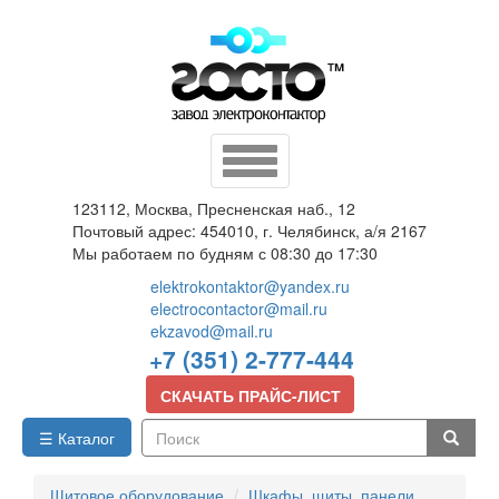
Перейти
к
основному
содержанию
Toggle
navigation
123112, Москва, Пресненская наб., 12
Почтовый адрес: 454010, г. Челябинск, а/я 2167
Мы работаем по будням с 08:30 до 17:30
elektrokontaktor@yandex.ru
electrocontactor@mail.ru
ekzavod@mail.ru
+7 (351) 2-777-444
СКАЧАТЬ ПРАЙС-ЛИСТ
☰ Каталог
Поиск
Щитовое оборудование
Шкафы, щиты, панели