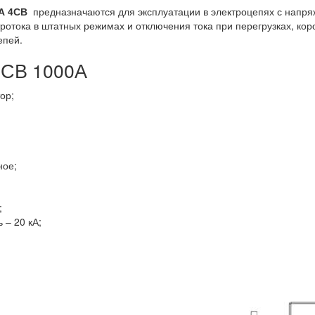
0А 4СВ
предназначаются для эксплуатации в электроцепях с напр
ротока в штатных режимах и отключения тока при перегрузках, ко
епей.
4СВ 1000А
ор;
ное;
;
– 20 кА;