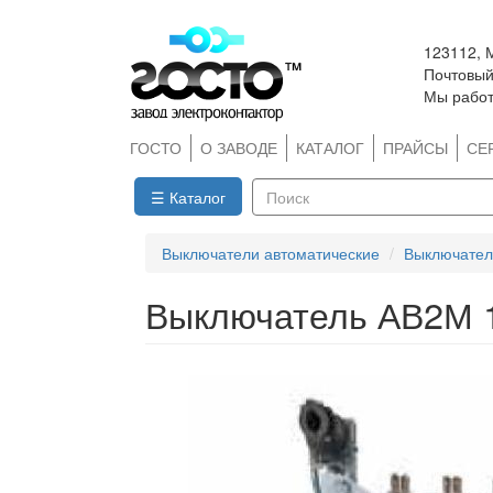
Перейти
123112, 
к
Почтовый 
основному
Мы работ
содержанию
ГОСТО
О ЗАВОДЕ
КАТАЛОГ
ПРАЙСЫ
СЕ
☰ Каталог
Поиск
Выключатели автоматические
Выключател
Выключатель АВ2М 