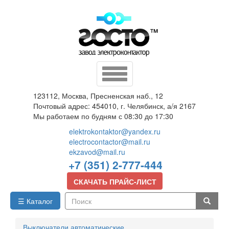
Перейти
к
основному
содержанию
Toggle
navigation
123112, Москва, Пресненская наб., 12
Почтовый адрес: 454010, г. Челябинск, а/я 2167
Мы работаем по будням с 08:30 до 17:30
elektrokontaktor@yandex.ru
electrocontactor@mail.ru
ekzavod@mail.ru
+7 (351) 2-777-444
СКАЧАТЬ ПРАЙС-ЛИСТ
☰ Каталог
Поиск
Выключатели автоматические