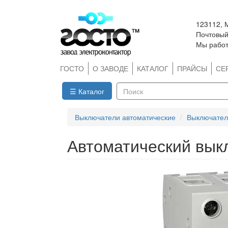
Перейти
123112, 
к
Почтовый 
основному
Мы работ
содержанию
ГОСТО
О ЗАВОДЕ
КАТАЛОГ
ПРАЙСЫ
СЕ
☰ Каталог
Поиск
Выключатели автоматические
Выключател
Автоматический вык