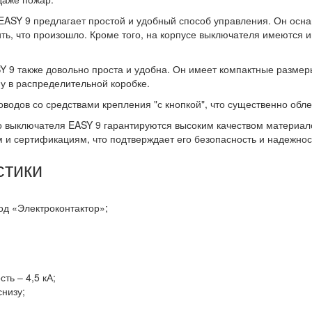
EASY 9 предлагает простой и удобный способ управления. Он ос
ть, что произошло. Кроме того, на корпусе выключателя имеются 
 9 также довольно проста и удобна. Он имеет компактные размеры
ну в распределительной коробке.
водов со средствами крепления "с кнопкой", что существенно обле
о выключателя EASY 9 гарантируются высоким качеством материалов
 и сертификациям, что подтверждает его безопасность и надежнос
стики
од «Электроконтактор»;
ь – 4,5 кА;
низу;