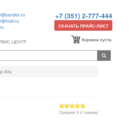
+7 (351) 2-777-444
or@yandex.ru
or@mail.ru
СКАЧАТЬ ПРАЙС-ЛИСТ
ru
Корзина пуста.
РВИС-ЦЕНТР
2p 40а
Средняя:
5
(
1
оценка)