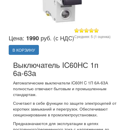
Цена:
1990
руб. (с НДС)
Средняя:
5
(
1
оценка)
В КОРЗИНУ
Выключатель IC60HС 1п
6а-63а
Автоматические выключатели iC60H C 1П 6А-63А
полностью отвечают бытовым и промышленным
стандартам.
Сочетают в себе функции по защите электроцепей от
коротких замыканий и перегрузок. Обеспечивают
секционирование в промэлектроустановках.
Предназначаются для эксплуатации в цепях
постоянного/переменного тока с напряжением до