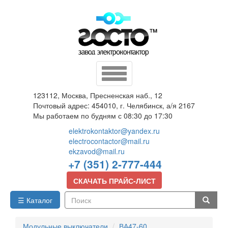
Перейти
к
основному
содержанию
Toggle
navigation
123112, Москва, Пресненская наб., 12
Почтовый адрес: 454010, г. Челябинск, а/я 2167
Мы работаем по будням с 08:30 до 17:30
elektrokontaktor@yandex.ru
electrocontactor@mail.ru
ekzavod@mail.ru
+7 (351) 2-777-444
СКАЧАТЬ ПРАЙС-ЛИСТ
☰ Каталог
Поиск
Модульные выключатели
ВА47-60