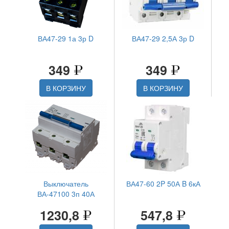
ВА47-29 1а 3р D
ВА47-29 2,5А 3р D
349
349
В КОРЗИНУ
В КОРЗИНУ
Выключатель
ВА47-60 2P 50А B 6кА
ВА-47100 3п 40А
1230,8
547,8