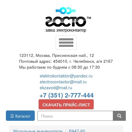
Перейти
к
основному
содержанию
Toggle
navigation
123112, Москва, Пресненская наб., 12
Почтовый адрес: 454010, г. Челябинск, а/я 2167
Мы работаем по будням с 08:30 до 17:30
elektrokontaktor@yandex.ru
electrocontactor@mail.ru
ekzavod@mail.ru
+7 (351) 2-777-444
СКАЧАТЬ ПРАЙС-ЛИСТ
☰ Каталог
Поиск
Модульные выключатели
ВА47-60