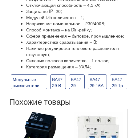
Отключающая способность – 4,5 кА;
Защита по IP -20;
Модулей Din количество – 1;
Напряжение номинальное – 230/400В;
Способ монтажа – на Din-рейку;
Сфера применения – бытовое, промышленное;
Характеристика срабатывания – B;
Наличие регулировки теплового расцепителя –
отсутствует;
Силовых полюсов количество – 1 полюс;
Категория размещения – УХЛ4;
Модульные
ВА47-
ВА47-
ВА47-
ВА47-
выключатели
29 B
29
29 16А
29 1р
Похожие товары