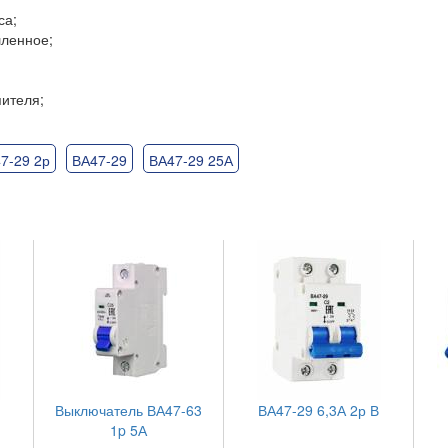
са;
ленное;
пителя;
7-29 2р
ВА47-29
ВА47-29 25А
Выключатель ВА47-63
ВА47-29 6,3А 2р В
1p 5А