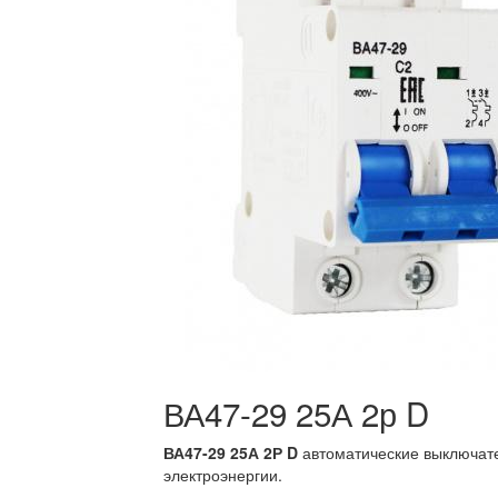
ВА47-29 25А 2р D
ВА47-29 25А 2Р D
автоматические выключате
электроэнергии.