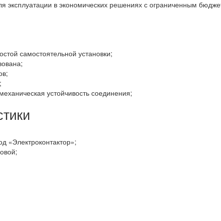
ля эксплуатации в экономических решениях с ограниченным бюдже
остой самостоятельной установки;
вована;
ов;
;
механическая устойчивость соединения;
стики
од «Электроконтактор»;
овой;