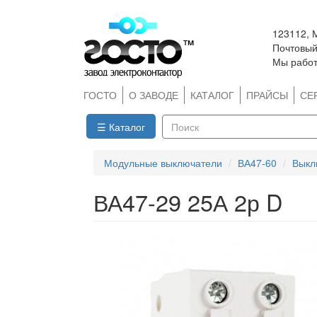
Перейти
123112, 
к
Почтовый 
основному
Мы работ
содержанию
ГОСТО
О ЗАВОДЕ
КАТАЛОГ
ПРАЙСЫ
СЕ
☰ Каталог
Поиск
Модульные выключатели
ВА47-60
Выкл
ВА47-29 25А 2р D