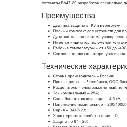
Автоматы ВА47-29 разработан специально д
Преимущества
Два типа защиты от КЗ и перегрузки;
Полный комплект доп.устройств для пр
Дугогасительная система усовершенст
Имеется индикатор положения контакт
Рабочие температуры – от +50 до -40С
Снижены тепловые потери, увеличена 
Технические характери
Страна производитель – Россия;
Производство – г. Челябинск, ООО Зав
Расцепитель – электромагнитный, тепл
Ток номинальный – 25А;
Способность отключающая – 4,5 кА;
Напряжение номинальное – 230/400В;
Серия – ВА47-29;
Характеристика срабатывания – D;
Защита по IP – 20;
Категория размещения – УХЛ4;