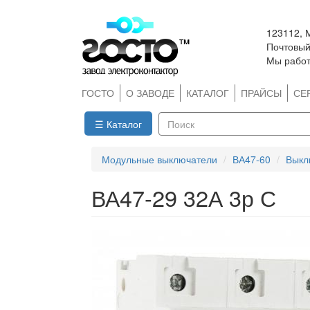
Перейти
123112, 
к
Почтовый 
основному
Мы работ
содержанию
ГОСТО
О ЗАВОДЕ
КАТАЛОГ
ПРАЙСЫ
СЕ
☰ Каталог
Поиск
Модульные выключатели
ВА47-60
Выкл
ВА47-29 32А 3р С