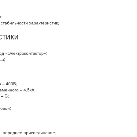
ю;
 стабильности характеристик;
стики
од «Электроконтактор»;
са;
 – 400В;
менного – 4,5кА;
– C;
овой;
– переднее присоединение;