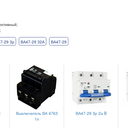
ективный;
;
7-29 3р
ВА47-29 32А
ВА47-29
С
Выключатель ВА 4763
ВА47-29 3р 2а B
1п