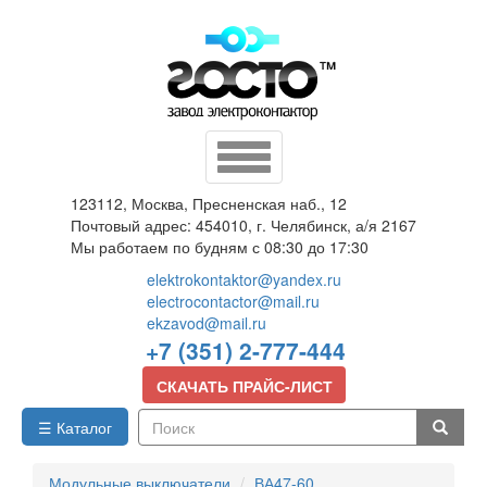
Перейти
к
основному
содержанию
Toggle
navigation
123112, Москва, Пресненская наб., 12
Почтовый адрес: 454010, г. Челябинск, а/я 2167
Мы работаем по будням с 08:30 до 17:30
elektrokontaktor@yandex.ru
electrocontactor@mail.ru
ekzavod@mail.ru
+7 (351) 2-777-444
СКАЧАТЬ ПРАЙС-ЛИСТ
☰ Каталог
Поиск
Модульные выключатели
ВА47-60