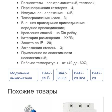
Расцепители – электромагнитный, тепловой;
Перенапряжения категория – 4;
Импульсное напряжение – 4кВ;
Токоограничения класс – 3;
Внешних проводников присоединение –
переднее присоединение;
Крепления способ – на Din-рейку;
Категория размещения – УХЛ3;
Защита по IP – 20;
Загрязнения степень – 3;
Применение по селективности –
неселективный;
Рабочие температуры – от +40 до -60С;
Модульные
ВА47-
ВА47-
ВА47-
ВА47-
выключатели
29 B
29 3р
29 32А
29
Похожие товары