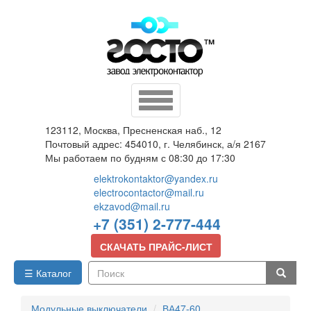
Перейти
к
основному
содержанию
Toggle
navigation
123112, Москва, Пресненская наб., 12
Почтовый адрес: 454010, г. Челябинск, а/я 2167
Мы работаем по будням с 08:30 до 17:30
elektrokontaktor@yandex.ru
electrocontactor@mail.ru
ekzavod@mail.ru
+7 (351) 2-777-444
СКАЧАТЬ ПРАЙС-ЛИСТ
☰ Каталог
Поиск
Модульные выключатели
ВА47-60