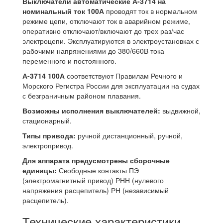
Выключатели автоматические А-3714 на
номинальный ток 100А
проводят ток в нормальном
режиме цепи, отключают ток в аварийном режиме,
оперативно отключают/включают до трех раз/час
электроцепи. Эксплуатируются в электроустановках с
рабочими напряжениями до 380/660В тока
переменного и постоянного.
А-3714 100А
соответствуют Правилам Речного и
Морского Регистра России для эксплуатации на судах
с безграничным районом плавания.
Возможны исполнения выключателей:
выдвижной,
стационарный.
Типы привода:
ручной дистанционный, ручной,
электропривод.
Для аппарата предусмотрены сборочные
единицы:
Свободные контакты ПЭ
(электромагнитный привод) РНН (нулевого
напряжения расцепитель) РН (независимый
расцепитель).
Технические характеристики