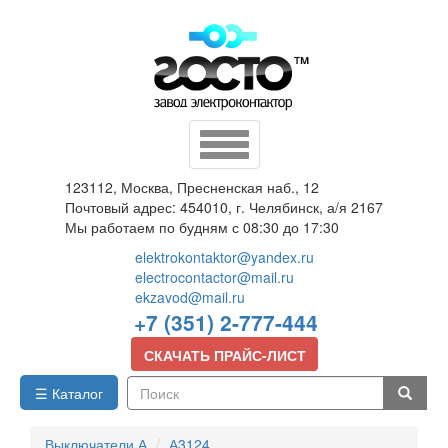
Перейти
к
основному
содержанию
Toggle
navigation
123112, Москва, Пресненская наб., 12
Почтовый адрес: 454010, г. Челябинск, а/я 2167
Мы работаем по будням с 08:30 до 17:30
elektrokontaktor@yandex.ru
electrocontactor@mail.ru
ekzavod@mail.ru
+7 (351) 2-777-444
СКАЧАТЬ ПРАЙС-ЛИСТ
☰ Каталог
Поиск
Выключатели А
А3124