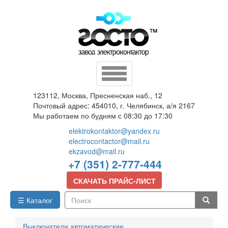
Перейти
к
основному
содержанию
Toggle
navigation
123112, Москва, Пресненская наб., 12
Почтовый адрес: 454010, г. Челябинск, а/я 2167
Мы работаем по будням с 08:30 до 17:30
elektrokontaktor@yandex.ru
electrocontactor@mail.ru
ekzavod@mail.ru
+7 (351) 2-777-444
СКАЧАТЬ ПРАЙС-ЛИСТ
☰ Каталог
Поиск
Выключатели автоматические