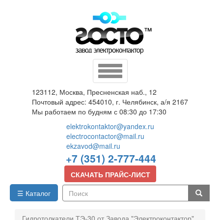
Перейти
к
основному
содержанию
Toggle
navigation
123112, Москва, Пресненская наб., 12
Почтовый адрес: 454010, г. Челябинск, а/я 2167
Мы работаем по будням с 08:30 до 17:30
elektrokontaktor@yandex.ru
electrocontactor@mail.ru
ekzavod@mail.ru
+7 (351) 2-777-444
СКАЧАТЬ ПРАЙС-ЛИСТ
☰ Каталог
Поиск
Гидротолкатели ТЭ-30 от Завода "Электроконтактор"