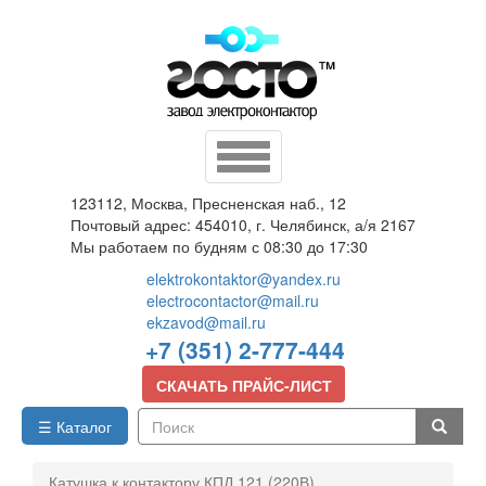
Перейти
к
основному
содержанию
Toggle
navigation
123112, Москва, Пресненская наб., 12
Почтовый адрес: 454010, г. Челябинск, а/я 2167
Мы работаем по будням с 08:30 до 17:30
elektrokontaktor@yandex.ru
electrocontactor@mail.ru
ekzavod@mail.ru
+7 (351) 2-777-444
СКАЧАТЬ ПРАЙС-ЛИСТ
☰ Каталог
Поиск
Катушка к контактору КПД 121 (220В)