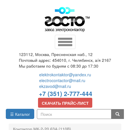
Перейти
к
основному
содержанию
Toggle
navigation
123112, Москва, Пресненская наб., 12
Почтовый адрес: 454010, г. Челябинск, а/я 2167
Мы работаем по будням с 08:30 до 17:30
elektrokontaktor@yandex.ru
electrocontactor@mail.ru
ekzavod@mail.ru
+7 (351) 2-777-444
СКАЧАТЬ ПРАЙС-ЛИСТ
☰ Каталог
Поиск
Контактор МК-2-20 63А (110В)