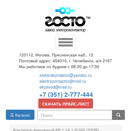
Перейти
к
основному
содержанию
Toggle
navigation
123112, Москва, Пресненская наб., 12
Почтовый адрес: 454010, г. Челябинск, а/я 2167
Мы работаем по будням с 08:30 до 17:30
elektrokontaktor@yandex.ru
electrocontactor@mail.ru
ekzavod@mail.ru
+7 (351) 2-777-444
СКАЧАТЬ ПРАЙС-ЛИСТ
☰ Каталог
Поиск
Контактор вакуумный КВ 1,14 1,6/160 (220В)