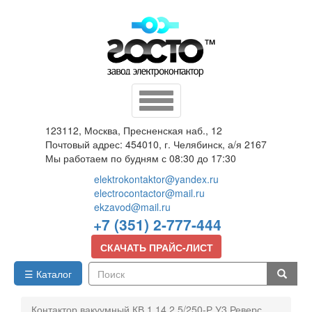
Перейти
к
основному
содержанию
Toggle
navigation
123112, Москва, Пресненская наб., 12
Почтовый адрес: 454010, г. Челябинск, а/я 2167
Мы работаем по будням с 08:30 до 17:30
elektrokontaktor@yandex.ru
electrocontactor@mail.ru
ekzavod@mail.ru
+7 (351) 2-777-444
СКАЧАТЬ ПРАЙС-ЛИСТ
☰ Каталог
Поиск
Контактор вакуумный КВ 1,14 2,5/250-Р У3 Реверс