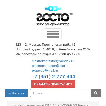
Перейти
к
основному
содержанию
Toggle
navigation
123112, Москва, Пресненская наб., 12
Почтовый адрес: 454010, г. Челябинск, а/я 2167
Мы работаем по будням с 08:30 до 17:30
elektrokontaktor@yandex.ru
electrocontactor@mail.ru
ekzavod@mail.ru
+7 (351) 2-777-444
СКАЧАТЬ ПРАЙС-ЛИСТ
☰ Каталог
Поиск
Контактор вакуумный КВ 1,14 2,5/250-Р У3 Реверс