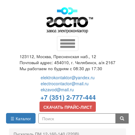
Перейти
к
основному
содержанию
Toggle
navigation
123112, Москва, Пресненская наб., 12
Почтовый адрес: 454010, г. Челябинск, а/я 2167
Мы работаем по будням с 08:30 до 17:30
elektrokontaktor@yandex.ru
electrocontactor@mail.ru
ekzavod@mail.ru
+7 (351) 2-777-444
СКАЧАТЬ ПРАЙС-ЛИСТ
☰ Каталог
Поиск
Пускатель ПМ 12-160-140 (220В)