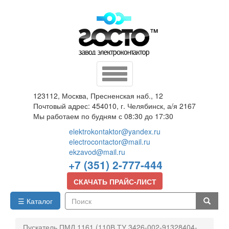
Перейти
к
основному
содержанию
Toggle
navigation
123112, Москва, Пресненская наб., 12
Почтовый адрес: 454010, г. Челябинск, а/я 2167
Мы работаем по будням с 08:30 до 17:30
elektrokontaktor@yandex.ru
electrocontactor@mail.ru
ekzavod@mail.ru
+7 (351) 2-777-444
СКАЧАТЬ ПРАЙС-ЛИСТ
☰ Каталог
Поиск
Пускатель ПМЛ 1161 (110В ТУ 3426-002-91328404-