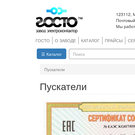
Перейти
123112, 
к
Почтовый 
основному
Мы работ
содержанию
ГОСТО
О ЗАВОДЕ
КАТАЛОГ
ПРАЙСЫ
СЕ
☰ Каталог
Поиск
Пускатели
Пускатели