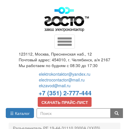
Перейти
к
основному
содержанию
Toggle
navigation
123112, Москва, Пресненская наб., 12
Почтовый адрес: 454010, г. Челябинск, а/я 2167
Мы работаем по будням с 08:30 до 17:30
elektrokontaktor@yandex.ru
electrocontactor@mail.ru
ekzavod@mail.ru
+7 (351) 2-777-444
СКАЧАТЬ ПРАЙС-ЛИСТ
☰ Каталог
Поиск
Разъединитель РЕ 19-44-31110 2000А (УХЛ3)